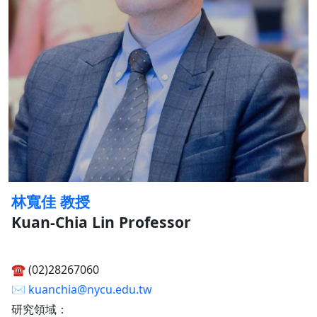
林寬佳 教授
Kuan-Chia Lin Professor
☎︎ (02)28267060
✉︎
kuanchia@nycu.edu.tw
研究領域：