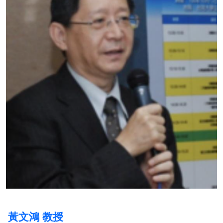
黃文鴻 教授