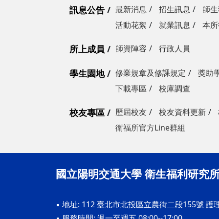
訊息公告
最新消息
招生訊息
師生
活動花絮
就業訊息
本所
所上成員
師資陣容
行政人員
學生園地
修業規章及修課規定
獎助
下載專區
校庫調查
校友專區
歷屆校友
校友資料更新
衛福所官方Line群組
國立陽明交通大學 衛生福利研究
▪ 地址: 112 臺北市北投區立農街二段155號 護
▪ 服務時間: 週一至週五 08:00--17:00