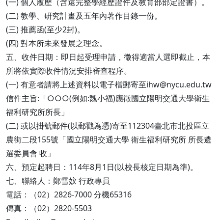
(一) 個人履歷（含還完整學經歷證件及教育部部定證書）。
(二) 教學、研究計畫及五年內著作目錄一份。
(三) 推薦函(至少2封)。
(四) 對本所未來發展之理念。
五、收件日期：即日起受理申請，徵得適當人選即截止，本
所將依實際收件情況安排審查程序。
(一) 有意者請將上述資料以電子檔郵寄至ihw@nycu.edu.tw
信件主旨:「○○○(例如:魏小福)應徵國立陽明交通大學衛生
福利研究所所長」
(二) 或以掛號郵件(以郵戳為憑)寄至112304臺北市北投區立
農街二段155號「國立陽明交通大學 衛生福利研究所 所長遴
選委員會 收」
六、預定起聘日：114年8月1日(以校長核定日期為準)。
七、聯絡人：鄭雪妏 行政專員
電話：（02）2826-7000 分機65316
傳真：（02）2820-5503