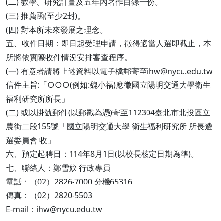
(二) 教學、研究計畫及五年內著作目錄一份。
(三) 推薦函(至少2封)。
(四) 對本所未來發展之理念。
五、收件日期：即日起受理申請，徵得適當人選即截止，本
所將依實際收件情況安排審查程序。
(一) 有意者請將上述資料以電子檔郵寄至ihw@nycu.edu.tw
信件主旨:「○○○(例如:魏小福)應徵國立陽明交通大學衛生
福利研究所所長」
(二) 或以掛號郵件(以郵戳為憑)寄至112304臺北市北投區立
農街二段155號「國立陽明交通大學 衛生福利研究所 所長遴
選委員會 收」
六、預定起聘日：114年8月1日(以校長核定日期為準)。
七、聯絡人：鄭雪妏 行政專員
電話：（02）2826-7000 分機65316
傳真：（02）2820-5503
E-mail：ihw@nycu.edu.tw