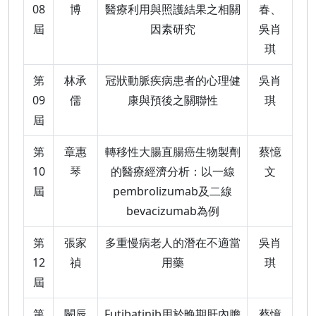
08
博
醫療利用與照護結果之相關
春、
屆
因素研究
吳肖
琪
第
林承
冠狀動脈疾病患者的心理健
吳肖
09
儒
康與預後之關聯性
琪
屆
第
章惠
轉移性大腸直腸癌生物製劑
蔡憶
10
琴
的醫療經濟分析：以一線
文
屆
pembrolizumab及二線
bevacizumab為例
第
張家
多重慢病老人的潛在不適當
吳肖
12
禎
用藥
琪
屆
第
闕辰
Futibatinib用於晚期肝內膽
蔡憶