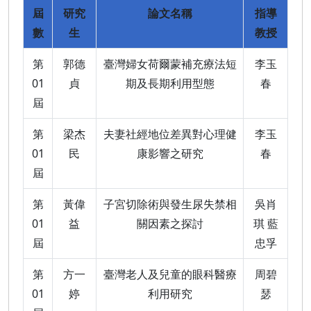
屆
研究
論文名稱
指導
數
生
教授
第
郭德
臺灣婦女荷爾蒙補充療法短
李玉
01
貞
期及長期利用型態
春
屆
第
梁杰
夫妻社經地位差異對心理健
李玉
01
民
康影響之研究
春
屆
第
黃偉
子宮切除術與發生尿失禁相
吳肖
01
益
關因素之探討
琪 藍
屆
忠孚
第
方一
臺灣老人及兒童的眼科醫療
周碧
01
婷
利用研究
瑟