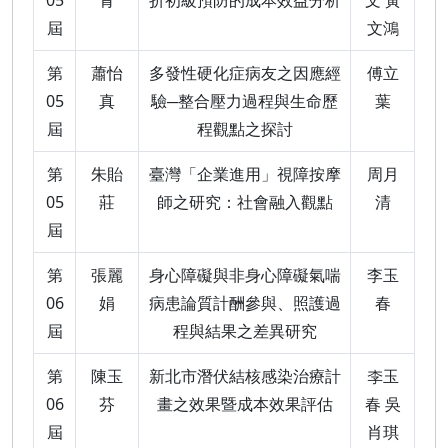
05
青
折初級預防的成本效益分析
文 黃
屆
文鴻
第
蕭怡
多發性硬化症病友之因應經
傅立
05
真
驗─整合壓力過程與生命歷
葉
屆
程觀點之探討
第
朱貽
臺灣「企業進用」視障按摩
周月
05
莊
師之研究：社會融入觀點
清
屆
第
張麗
身心障礙與非身心障礙氣喘
李玉
06
娟
病患論質計酬參與、照護過
春
屆
程與結果之差異研究
第
陳玉
新北市潛伏結核感染治療計
李玉
06
芬
畫之效果暨成本效果評估
春 吳
屆
肖琪