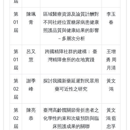
屆
第
陳珮
區域醫療資源及論質計酬對
李玉
01
青
不同社經位置糖尿病患健康
春
屆
照護品質與健康結果的影響
－多層次分析
第
呂又
跨國精障社群的建構： 臺
王增
01
慧
灣精障會所的在地實踐
勇 周
屆
月清
第
謝季
探討我國新藥延遲對民眾用
黃文
02
峰
藥可近性之研究
鴻
屆
第
陳亮
臺灣高齡髖關節骨折患者之
黃文
02
恭
化學性約束和次級預防與臨
鴻 藍
屆
床照護成果的關聯
忠孚