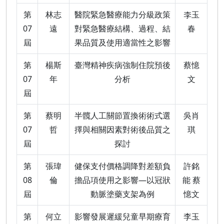
第
林志
醫院緊急醫療能力分級政策
李玉
07
遠
對緊急醫療結構、過程、結
春
屆
果品質及使用適當性之影響
第
楊斯
臺灣精神疾病強制住院預後
蔡憶
07
年
分析
文
屆
第
蔡明
半髖人工關節置換術術式選
吳肖
07
哲
擇與相關因素對術後品質之
琪
屆
探討
第
張瑋
健保支付價格調降對差額負
許銘
08
倫
擔品項使用之影響—以冠狀
能 蔡
屆
動脈塗藥支架為例
憶文
第
何立
影響發展遲緩兒童早期療育
李玉