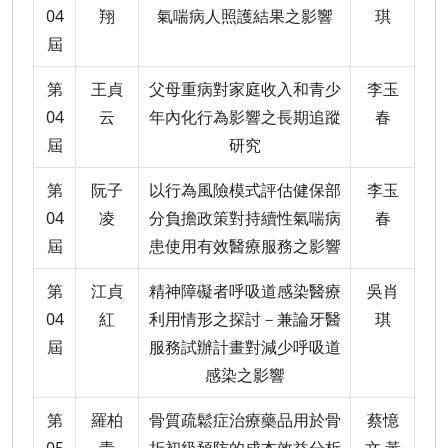
04
翔
氣喘病人照護結果之影響
琪
屆
第
王貞
父母重病對家庭收入和青少
李玉
04
云
年內化行為影響之長期追蹤
春
屆
研究
第
阮子
以行為風險模式評估健保部
李玉
04
凌
分負擔政策對持續性氣喘病
春
屆
患使用有效醫療服務之影響
第
江貞
精神障礙者呼吸道感染醫療
吳肖
04
紅
利用情形之探討－兼論牙醫
琪
屆
服務試辦計畫對減少呼吸道
感染之影響
第
羅柏
骨質疏鬆症治療藥品用於骨
蔡憶