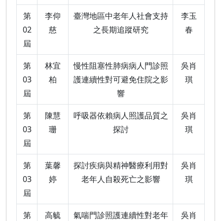
第
李仰
臺灣地區中老年人社會支持
李玉
02
慈
之長期追蹤研究
春
屆
第
林宜
慢性阻塞性肺病病人門診照
吳肖
03
柏
護連續性對可避免住院之影
琪
屆
響
第
陳慧
呼吸器依賴病人照護品質之
吳肖
03
珊
探討
琪
屆
第
葉馨
探討疾病與精神醫療利用對
吳肖
03
婷
老年人自殺死亡之影響
琪
屆
第
高毓
氣喘門診照護連續性對老年
吳肖